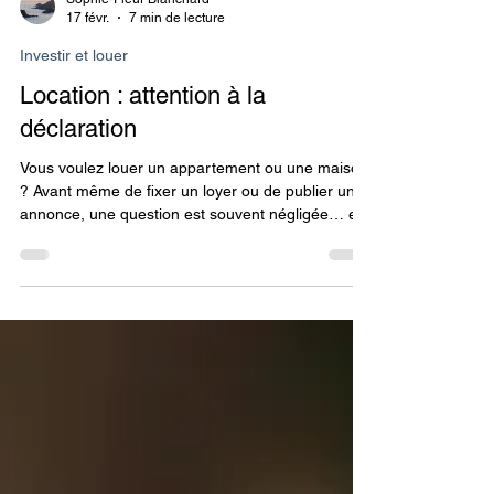
Sophie-Fleur Blanchard
17 févr.
7 min de lecture
Investir et louer
Location : attention à la
déclaration
Vous voulez louer un appartement ou une maison
? Avant même de fixer un loyer ou de publier une
annonce, une question est souvent négligée… et
peut pourtant coûter cher :👉 Comment vais-je
déclarer cette location ? Louer un bien immobilier
ne consiste pas seulement à encaisser un loyer.
Cela implique un statut fiscal, parfois un statut
professionnel, et parfois même une structure
juridique (SCI, société, EI…) plus ou moins
adaptée à votre situation.