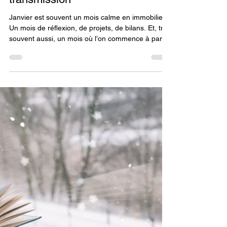
Fiscalité Règlementation
En début d'année, parlons
transmission
Janvier est souvent un mois calme en immobilier.
Un mois de réflexion, de projets, de bilans. Et, très
souvent aussi, un mois où l’on commence à parler
de transmission en famille. Pas parce qu’il y a
urgence. Mais parce que les fêtes ont ravivé les
discussions, les souvenirs, les inquiétudes aussi.
Et parce qu’on se rend compte, en parlant
patrimoine, que beaucoup de choses peuvent se
préparer bien avant qu’il ne soit trop tard.