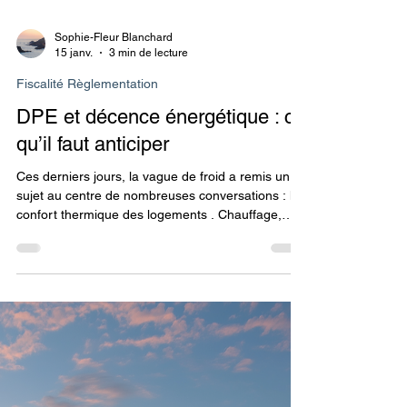
Sophie-Fleur Blanchard
15 janv.
3 min de lecture
Fiscalité Règlementation
DPE et décence énergétique : ce
qu’il faut anticiper
Ces derniers jours, la vague de froid a remis un
sujet au centre de nombreuses conversations : le
confort thermique des logements . Chauffage,
isolation, factures d’énergie, sensation de froid…
autant de réalités très concrètes, loin des seules
lettres A, D ou G affichées sur un Diagnostic de
Performance Énergétique. De mon côté, cette