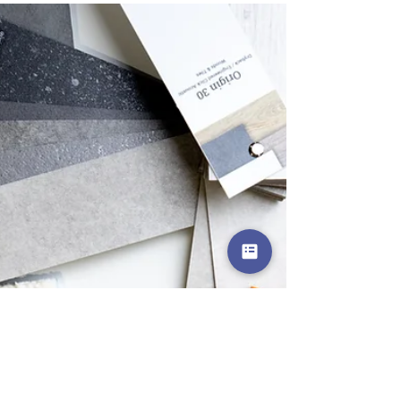
Préparer sa maison pour la
rentrée : Les étapes clés pour
vendre rapidement à la fin de
l’été
L’investissement locatif est devenu une stratégie
prisée pour diversifier ses revenus et préparer son
avenir financier. Mais face à la multitude de choix
qui s'offrent aux investisseurs immobiliers, se
pose une question cruciale : doit-on opter pour
une location meublée ou non meublée ? Dans cet
article, nous allons explorer les avantages fiscaux,
juridiques et pratiques associés à chaque option
afin de vous aider à faire le meilleur choix selon
votre profil et votre stratégi