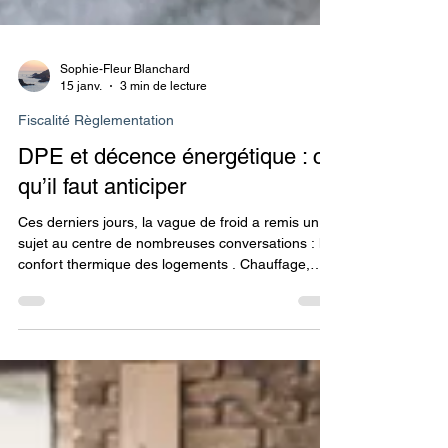
Sophie-Fleur Blanchard
15 janv.
3 min de lecture
Fiscalité Règlementation
DPE et décence énergétique : ce
qu’il faut anticiper
Ces derniers jours, la vague de froid a remis un
sujet au centre de nombreuses conversations : le
confort thermique des logements . Chauffage,
isolation, factures d’énergie, sensation de froid…
autant de réalités très concrètes, loin des seules
lettres A, D ou G affichées sur un Diagnostic de
Performance Énergétique. De mon côté, cette
actualité tombe à un moment très concret : un
diagnostiqueur est intervenu vendredi dernier