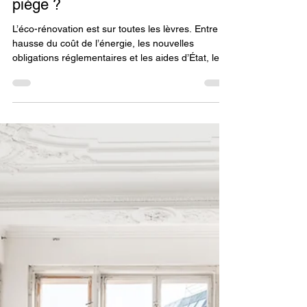
14 nov. 2025
3 min de lecture
Valorisation et décoration
Éco-rénovation : opportunité ou
piège ?
L’éco-rénovation est sur toutes les lèvres. Entre la
hausse du coût de l’énergie, les nouvelles
obligations réglementaires et les aides d’État, les
propriétaires se retrouvent face à un choix
stratégique : rénover pour valoriser, ou attendre
des conditions plus stables ? Mais si les
promesses sont séduisantes, la réalité est souvent
plus nuancée. Dans cet article, faisons le point sur
les vraies opportunités, les coûts cachés et les
pièges à éviter, en s’appuyant sur les ten