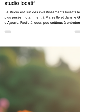
Sophie-Fleur Blanchard
12 avr. 2025
2 min de lecture
Investir et louer
Optimiser la rentabilité de son
studio locatif
Le studio est l’un des investissements locatifs les
plus prisés, notamment à Marseille et dans le Golf
d'Ajaccio. Facile à louer, peu coûteux à entretenir
et souvent rentable, il peut vite devenir une belle
source de revenus… à condition d’être bien
optimisé ! Voici mes conseils pour améliorer la
rentabilité de votre studio locatif.