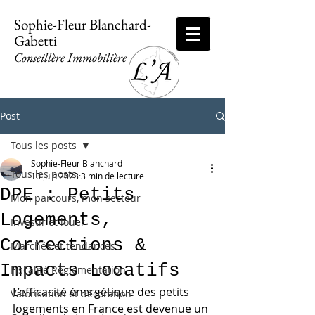
Sophie-Fleur Blanchard-
Gabetti
Conseillère Immobilière
Post
Tous les posts
Sophie-Fleur Blanchard
Tous les posts
10 juin 2023
3 min de lecture
DPE : Petits
Mon parcours, mon secteur
Logements,
Investir et louer
Corrections &
Marchés et tendances
Impacts Locatifs
Fiscalité Règlementation
L’efficacité énergétique des petits 
Valorisation et décoration
logements en France est devenue un 