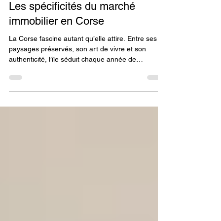
4 juin 2025
2 min de lecture
Fiscalité Règlementation
Les spécificités du marché
immobilier en Corse
La Corse fascine autant qu’elle attire. Entre ses
paysages préservés, son art de vivre et son
authenticité, l’île séduit chaque année de
nouveaux acheteurs, qu’ils soient primo-
accédants, investisseurs ou à la recherche d’une
résidence secondaire. Mais acheter ou vendre en
Corse ne s’improvise pas : le marché immobilier y
a des particularités bien à lui. Voici les points clés
à connaître avant de vous lancer.