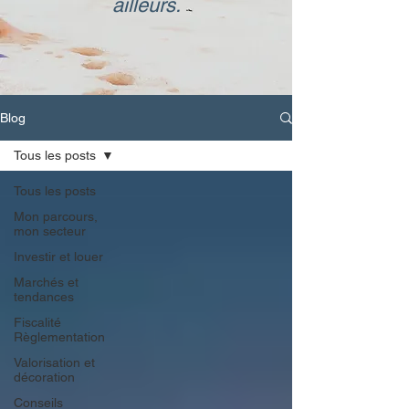
ailleurs.
Blog
Tous les posts
Tous les posts
Mon parcours,
mon secteur
Investir et louer
Marchés et
tendances
Fiscalité
Règlementation
Valorisation et
décoration
Conseils