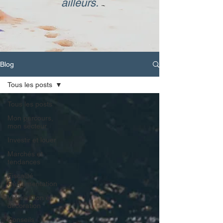
ailleurs.
Blog
Tous les posts
Tous les posts
Mon parcours,
mon secteur
Investir et louer
Marchés et
tendances
Fiscalité
Règlementation
Valorisation et
décoration
Conseils