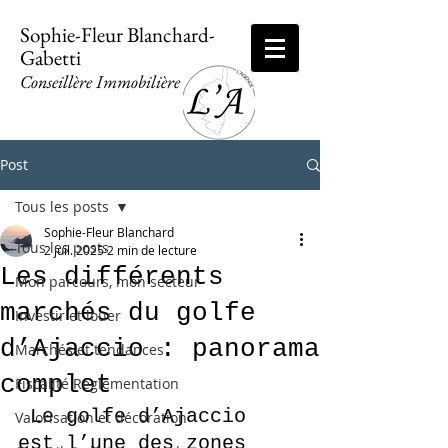
Sophie-Fleur Blanchard-
Gabetti
Conseillère Immobilière
Post
Tous les posts
Sophie-Fleur Blanchard
Tous les posts
2 juil. 2025
2 min de lecture
Les différents
Mon parcours, mon secteur
marchés du golfe
Investir et louer
d’Ajaccio : panorama
Marchés et tendances
complet
Fiscalité Règlementation
Le golfe d’Ajaccio 
Valorisation et décoration
est l’une des zones 