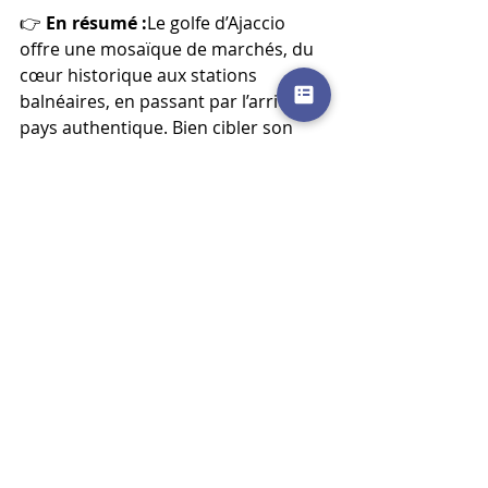
👉 
En résumé :
Le golfe d’Ajaccio 
offre une mosaïque de marchés, du 
cœur historique aux stations 
balnéaires, en passant par l’arrière-
pays authentique. Bien cibler son 
projet et être accompagné d’un 
expert local, c’est la clé pour réussir 
son achat ou son investissement.
Vous avez un projet immobilier 
dans le golfe d’Ajaccio ? Parlons-en, 
je vous accompagne avec plaisir.
marché de l'immobilier
acheter
immobilier
investir
vendre
Ajaccio
le marché corse
investir en Corse
marché immobilier Corse
Porticcio
Golfe d'Ajaccio
Rive Sud
prix Ajaccio
quartiers résidentiels
arrière pays
Marchés et tendances