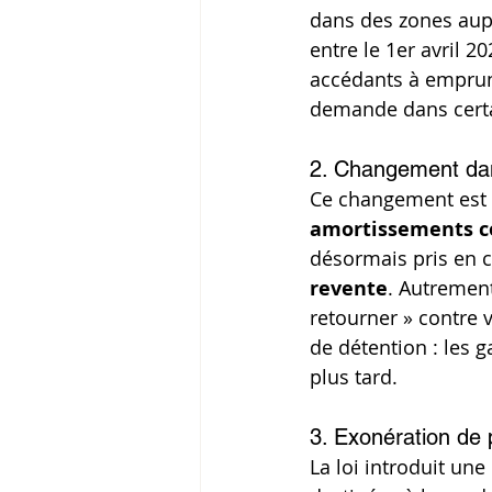
dans des zones aupa
entre le 1er avril 
accédants à emprunt
demande dans certa
2. Changement dans
Ce changement est s
amortissements c
désormais pris en c
revente
. Autrement
retourner » contre 
de détention : les g
plus tard.
3. Exonération de 
La loi introduit un