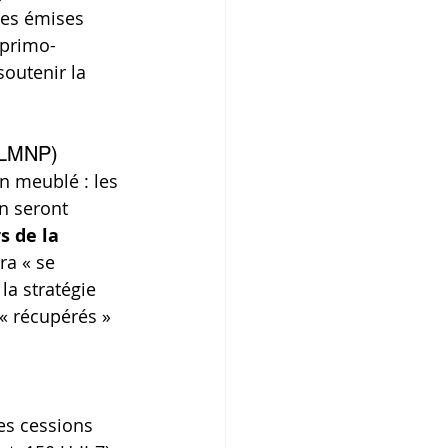
res émises 
 primo-
outenir la 
 (LMNP)
n meublé : les 
n seront 
s de la 
ra « se 
la stratégie 
« récupérés » 
es cessions 