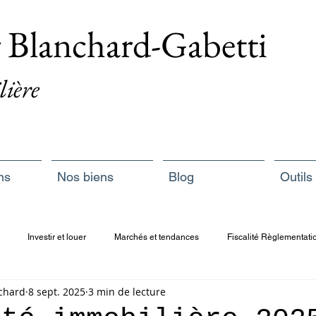
r Blanchard-Gabetti
lière
ns
Nos biens
Blog
Outils
Investir et louer
Marchés et tendances
Fiscalité Règlementati
nchard
8 sept. 2025
3 min de lecture
 acheteurs/vendeurs