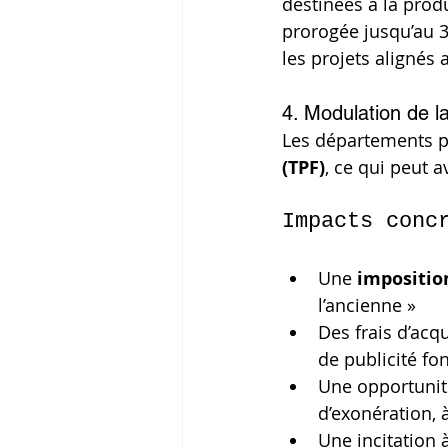
destinées à la produ
prorogée jusqu’au 3
les projets alignés
4. Modulation de la
Les départements pe
(TPF)
, ce qui peut a
Impacts conc
Une 
impositio
l’ancienne »
Des frais d’acq
de publicité fon
Une opportunité
d’exonération, 
Une incitation à