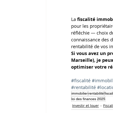
La 
fiscalité immob
pour les propriétai
réfléchie — choix du
connaissance des dis
rentabilité de vos 
Si vous avez un pr
Marseille), je peu
optimiser votre rés
#fiscalité
#immobil
#rentabilité
#locat
immobilier
rentabilité
fiscal
loi des finances 2025
Investir et louer
Fisca