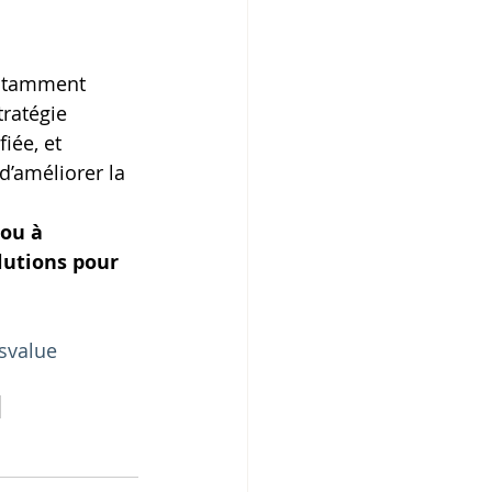
notamment 
ratégie 
iée, et 
d’améliorer la 
ou à 
lutions pour 
svalue