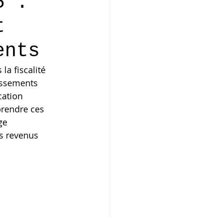
5 :
t
ents
a fiscalité 
tissements 
cation 
prendre ces 
ge 
os revenus 