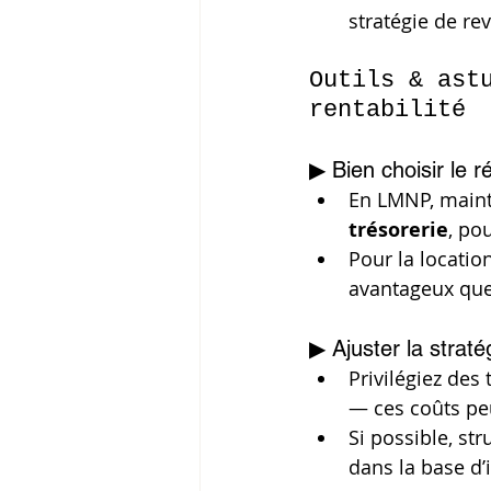
stratégie de re
Outils & ast
rentabilité
▶ Bien choisir le r
En LMNP, maint
trésorerie
, po
Pour la locatio
avantageux que
▶ Ajuster la strat
Privilégiez des 
— ces coûts peu
Si possible, str
dans la base d’