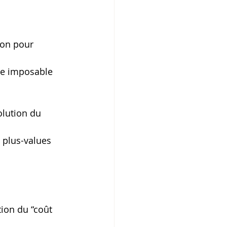
tion pour 
ette imposable
lution du 
e plus-values 
tion du “coût 