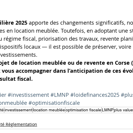
ilière 2025
 apporte des changements significatifs, 
res en location meublée. Toutefois, en adoptant une st
 régime fiscal, priorisation des travaux, revente planif
positifs locaux — il est possible de préserver, voire 
investissements.
ojet de location meublée ou de revente en Corse (
x vous accompagner dans l’anticipation de ces évo
ultat fiscal.
ier
#investissement
#LMNP
#loidefinances2025
#plu
ionmeublée
#optimisationfiscale
ité
investissement
location meublée
optimisation fiscale
LMNP
plus value
lité Règlementation