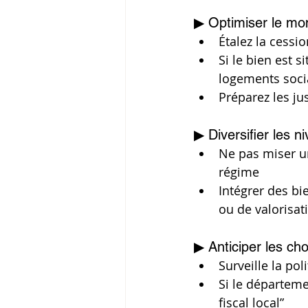
▶ Optimiser le mo
Étalez la cessi
Si le bien est s
logements soci
Préparez les jus
▶ Diversifier les n
Ne pas miser u
régime
Intégrer des bi
ou de valorisat
▶ Anticiper les c
Surveille la pol
Si le départemen
fiscal local”