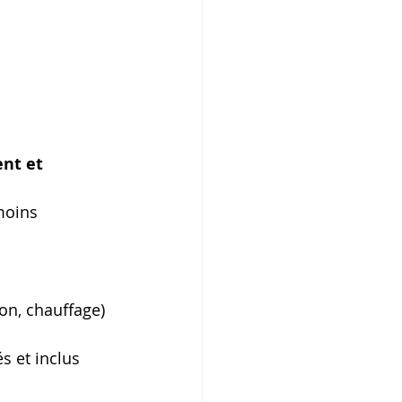
 
nt et 
moins 
ion, chauffage) 
s et inclus 