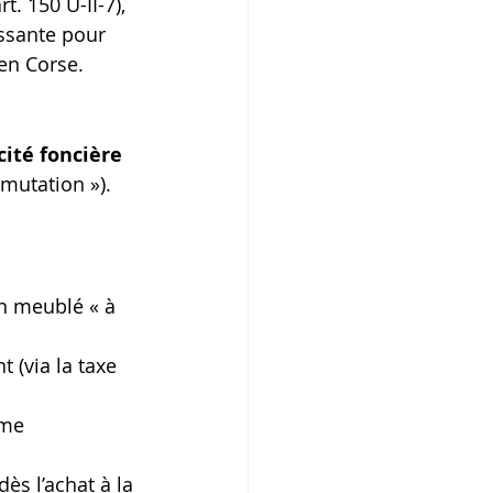
. 150 U-II-7), 
ssante pour 
en Corse.
cité foncière 
 mutation »).
en meublé « à 
 (via la taxe 
ime 
ès l’achat à la 