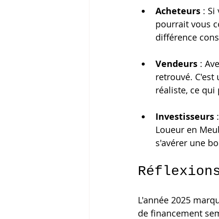
Acheteurs
 : S
pourrait vous 
différence cons
Vendeurs
 : Av
retrouvé. C'es
réaliste, ce qui
Investisseurs
 
Loueur en Meubl
s'avérer une bo
Réflexion
L'année 2025 marque
de financement semb