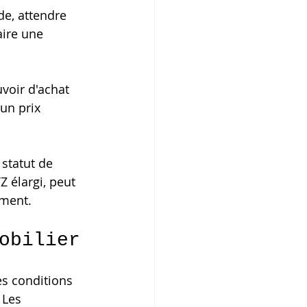
de, attendre 
ire une 
uvoir d'achat 
un prix 
 statut de 
 élargi, peut 
ement.
obilier
s conditions 
 Les 