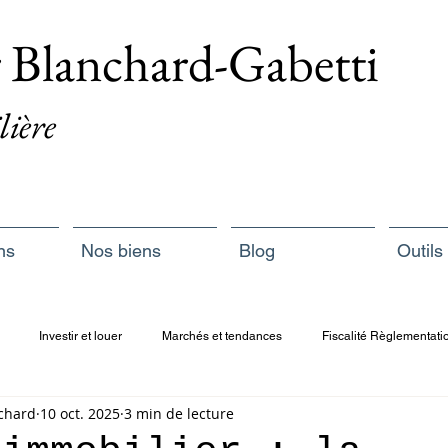
r Blanchard-Gabetti
lière
ns
Nos biens
Blog
Outils
Investir et louer
Marchés et tendances
Fiscalité Règlementati
nchard
10 oct. 2025
3 min de lecture
 acheteurs/vendeurs