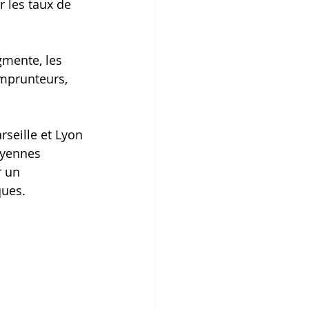
r les taux de 
gmente, les 
mprunteurs, 
rseille et Lyon 
oyennes 
r un 
ques.