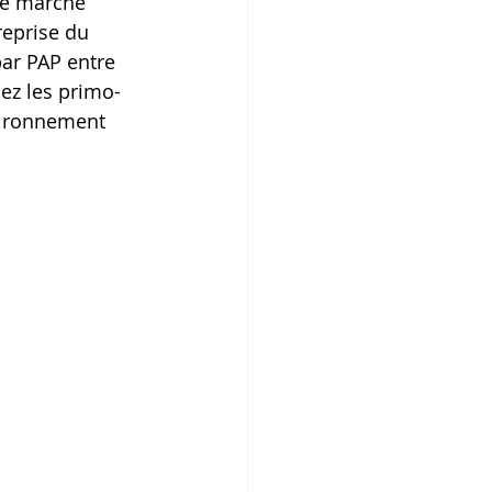
le marché 
reprise du 
ar PAP entre 
hez les primo-
nvironnement 