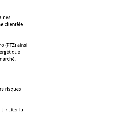
aines 
e clientèle 
o (PTZ) ainsi 
ergétique 
 marché.
rs risques 
 inciter la 