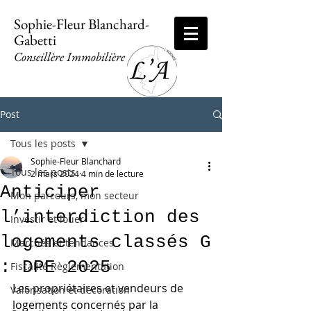
Sophie-Fleur Blanchard-
Gabetti
Conseillère Immobilière
Post
Tous les posts
Sophie-Fleur Blanchard
Tous les posts
2 mars 2024
4 min de lecture
Anticiper
Mon parcours, mon secteur
l’interdiction des
Investir et louer
logements classés G
Marchés et tendances
: DPE 2025
Fiscalité Règlementation
Les propriétaires et vendeurs de 
Valorisation et décoration
logements concernés par la 