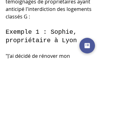
témoignages de propriétaires ayant 
anticipé l'interdiction des logements 
classés G :
Exemple 1 : Sophie, 
propriétaire à Lyon
"J'ai décidé de rénover mon 
appartement classé G l'année 
dernière après avoir réalisé que je 
perdais beaucoup d'argent en 
factures d'énergie. J'ai remplacé mon 
ancien chauffage par une pompe à 
chaleur et j'ai investi dans l'isolation 
des murs. J'ai non seulement 
amélioré le confort de mon 
logement, mais j'ai également 
constaté une augmentation 
significative de sa valeur."