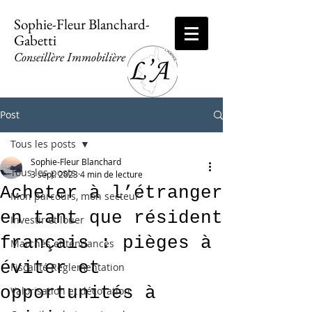
Sophie-Fleur Blanchard-
Gabetti
Conseillère Immobilière
Post
Tous les posts
Sophie-Fleur Blanchard
Tous les posts
3 sept. 2023
4 min de lecture
Acheter à l’étranger
Mon parcours, mon secteur
en tant que résident
Investir et louer
français : pièges à
Marchés et tendances
éviter et
Fiscalité Règlementation
opportunités à
Valorisation et décoration