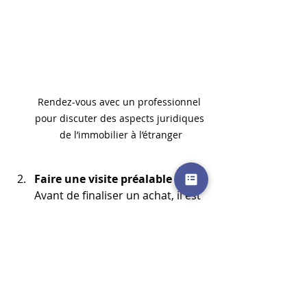
Rendez-vous avec un professionnel 
pour discuter des aspects juridiques 
de l’immobilier à l’étranger
Faire une visite préalable
Avant de finaliser un achat, il est 
toujours judicieux de visiter le 
bien en question. Cela permet 
d’évaluer non seulement la 
propriété, mais également le 
quartier et le mode de vie local.